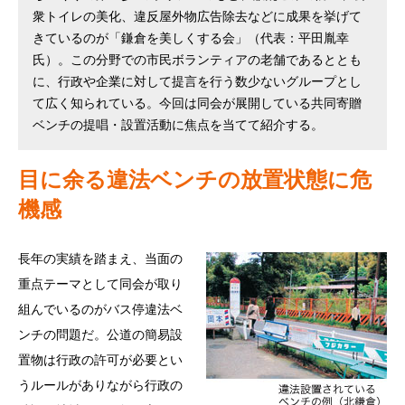
衆トイレの美化、違反屋外物広告除去などに成果を挙げて
きているのが「鎌倉を美しくする会」（代表：平田胤幸
氏）。この分野での市民ボランティアの老舗であるととも
に、行政や企業に対して提言を行う数少ないグループとし
て広く知られている。今回は同会が展開している共同寄贈
ベンチの提唱・設置活動に焦点を当てて紹介する。
目に余る違法ベンチの放置状態に危
機感
長年の実績を踏まえ、当面の
重点テーマとして同会が取り
組んでいるのがバス停違法ベ
ンチの問題だ。公道の簡易設
置物は行政の許可が必要とい
うルールがありながら行政の