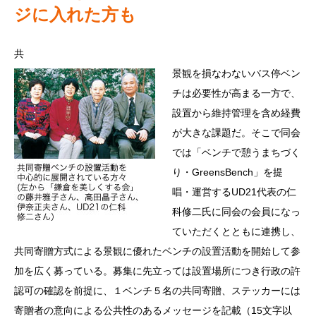
ジに入れた方も
共
景観を損なわないバス停ベン
チは必要性が高まる一方で、
設置から維持管理を含め経費
が大きな課題だ。そこで同会
では「ベンチで憩うまちづく
り・GreensBench」を提
唱・運営するUD21代表の仁
科修二氏に同会の会員になっ
ていただくとともに連携し、
共同寄贈方式による景観に優れたベンチの設置活動を開始して参
加を広く募っている。募集に先立っては設置場所につき行政の許
認可の確認を前提に、１ベンチ５名の共同寄贈、ステッカーには
寄贈者の意向による公共性のあるメッセージを記載（15文字以