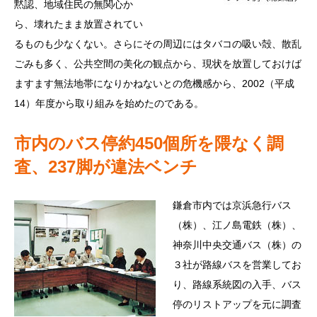
黙認、地域住民の無関心か
ら、壊れたまま放置されてい
るものも少なくない。さらにその周辺にはタバコの吸い殻、散乱
ごみも多く、公共空間の美化の観点から、現状を放置しておけば
ますます無法地帯になりかねないとの危機感から、2002（平成
14）年度から取り組みを始めたのである。
市内のバス停約450個所を隈なく調
査、237脚が違法ベンチ
鎌倉市内では京浜急行バス
（株）、江ノ島電鉄（株）、
神奈川中央交通バス（株）の
３社が路線バスを営業してお
り、路線系統図の入手、バス
停のリストアップを元に調査