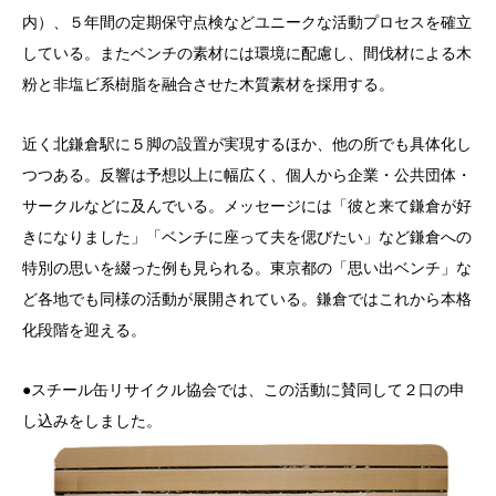
内）、５年間の定期保守点検などユニークな活動プロセスを確立
している。またベンチの素材には環境に配慮し、間伐材による木
粉と非塩ビ系樹脂を融合させた木質素材を採用する。
近く北鎌倉駅に５脚の設置が実現するほか、他の所でも具体化し
つつある。反響は予想以上に幅広く、個人から企業・公共団体・
サークルなどに及んでいる。メッセージには「彼と来て鎌倉が好
きになりました」「ベンチに座って夫を偲びたい」など鎌倉への
特別の思いを綴った例も見られる。東京都の「思い出ベンチ」な
ど各地でも同様の活動が展開されている。鎌倉ではこれから本格
化段階を迎える。
●スチール缶リサイクル協会では、この活動に賛同して２口の申
し込みをしました。