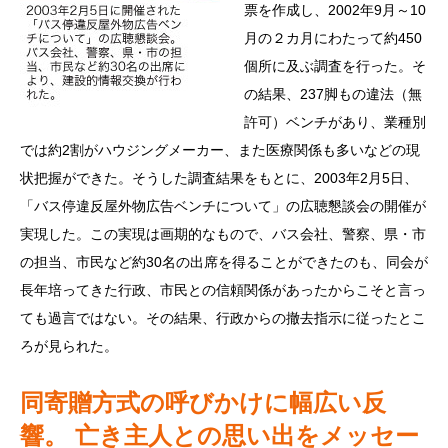
票を作成し、2002年9月～10
月の２カ月にわたって約450
個所に及ぶ調査を行った。そ
の結果、237脚もの違法（無
許可）ベンチがあり、業種別
では約2割がハウジングメーカー、また医療関係も多いなどの現
状把握ができた。そうした調査結果をもとに、2003年2月5日、
「バス停違反屋外物広告ベンチについて」の広聴懇談会の開催が
実現した。この実現は画期的なもので、バス会社、警察、県・市
の担当、市民など約30名の出席を得ることができたのも、同会が
長年培ってきた行政、市民との信頼関係があったからこそと言っ
ても過言ではない。その結果、行政からの撤去指示に従ったとこ
ろが見られた。
同寄贈方式の呼びかけに幅広い反
響。 亡き主人との思い出をメッセー