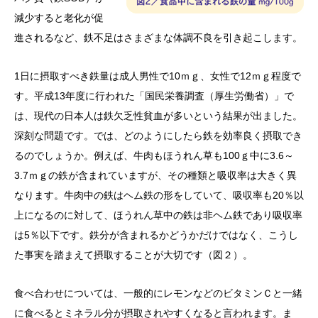
減少すると老化が促
進されるなど、鉄不足はさまざまな体調不良を引き起こします。
1日に摂取すべき鉄量は成人男性で10ｍｇ、女性で12ｍｇ程度で
す。平成13年度に行われた「国民栄養調査（厚生労働省）」で
は、現代の日本人は鉄欠乏性貧血が多いという結果が出ました。
深刻な問題です。では、どのようにしたら鉄を効率良く摂取でき
るのでしょうか。例えば、牛肉もほうれん草も100ｇ中に3.6～
3.7ｍｇの鉄が含まれていますが、その種類と吸収率は大きく異
なります。牛肉中の鉄はヘム鉄の形をしていて、吸収率も20％以
上になるのに対して、ほうれん草中の鉄は非ヘム鉄であり吸収率
は5％以下です。鉄分が含まれるかどうかだけではなく、こうし
た事実を踏まえて摂取することが大切です（図２）。
食べ合わせについては、一般的にレモンなどのビタミンＣと一緒
に食べるとミネラル分が摂取されやすくなると言われます。ま