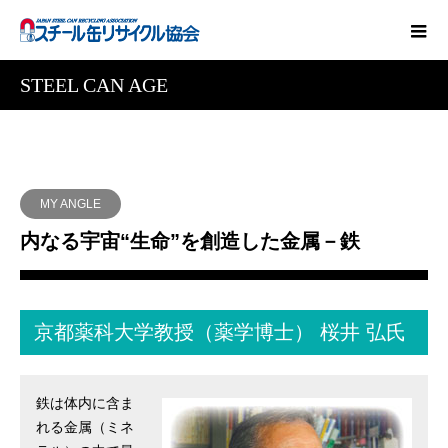
STEEL CAN AGE
MY ANGLE
内なる宇宙“生命”を創造した金属－鉄
京都薬科大学教授（薬学博士） 桜井 弘氏
鉄は体内に含ま
れる金属（ミネ