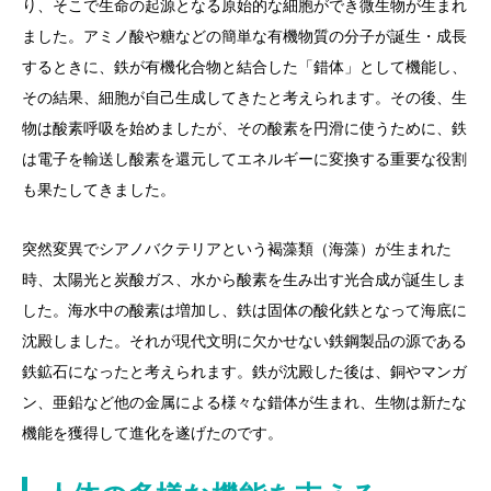
り、そこで生命の起源となる原始的な細胞ができ微生物が生まれ
ました。アミノ酸や糖などの簡単な有機物質の分子が誕生・成長
するときに、鉄が有機化合物と結合した「錯体」として機能し、
その結果、細胞が自己生成してきたと考えられます。その後、生
物は酸素呼吸を始めましたが、その酸素を円滑に使うために、鉄
は電子を輸送し酸素を還元してエネルギーに変換する重要な役割
も果たしてきました。
突然変異でシアノバクテリアという褐藻類（海藻）が生まれた
時、太陽光と炭酸ガス、水から酸素を生み出す光合成が誕生しま
した。海水中の酸素は増加し、鉄は固体の酸化鉄となって海底に
沈殿しました。それが現代文明に欠かせない鉄鋼製品の源である
鉄鉱石になったと考えられます。鉄が沈殿した後は、銅やマンガ
ン、亜鉛など他の金属による様々な錯体が生まれ、生物は新たな
機能を獲得して進化を遂げたのです。