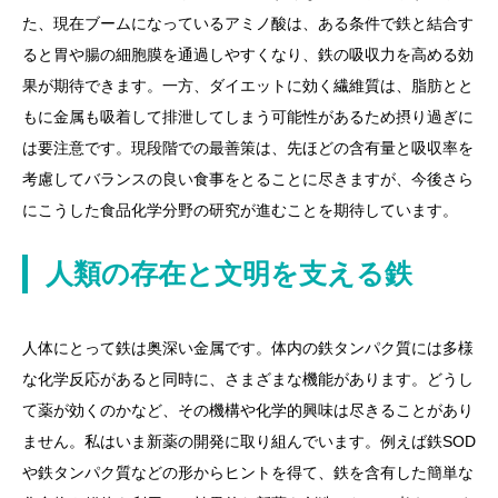
た、現在ブームになっているアミノ酸は、ある条件で鉄と結合す
ると胃や腸の細胞膜を通過しやすくなり、鉄の吸収力を高める効
果が期待できます。一方、ダイエットに効く繊維質は、脂肪とと
もに金属も吸着して排泄してしまう可能性があるため摂り過ぎに
は要注意です。現段階での最善策は、先ほどの含有量と吸収率を
考慮してバランスの良い食事をとることに尽きますが、今後さら
にこうした食品化学分野の研究が進むことを期待しています。
人類の存在と文明を支える鉄
人体にとって鉄は奥深い金属です。体内の鉄タンパク質には多様
な化学反応があると同時に、さまざまな機能があります。どうし
て薬が効くのかなど、その機構や化学的興味は尽きることがあり
ません。私はいま新薬の開発に取り組んでいます。例えば鉄SOD
や鉄タンパク質などの形からヒントを得て、鉄を含有した簡単な