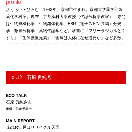
profile
さくらい・ひろむ 1942年、京都市生まれ。京都大学薬学部製
薬化学科卒。現在、京都薬科大学教授（代謝分析学教室）。専門
は生物無機化学、生物錯体化学、ESR（電子スピン共鳴）分光
学、微量分析学、薬物代謝学など。著書に『フリーラジカルとく
すり』『生体微量元素』『金属は人体になぜ必要か』など多数。
ol.12 石原 良純号
ECO TALK
石原 良純さん
俳優・気象予報士
MAIN REPORT
花のお江戸はリサイクル天国