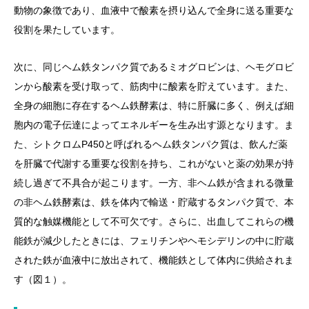
動物の象徴であり、血液中で酸素を摂り込んで全身に送る重要な
役割を果たしています。
次に、同じヘム鉄タンパク質であるミオグロビンは、ヘモグロビ
ンから酸素を受け取って、筋肉中に酸素を貯えています。また、
全身の細胞に存在するヘム鉄酵素は、特に肝臓に多く、例えば細
胞内の電子伝達によってエネルギーを生み出す源となります。ま
た、シトクロムP450と呼ばれるヘム鉄タンパク質は、飲んだ薬
を肝臓で代謝する重要な役割を持ち、これがないと薬の効果が持
続し過ぎて不具合が起こります。一方、非ヘム鉄が含まれる微量
の非ヘム鉄酵素は、鉄を体内で輸送・貯蔵するタンパク質で、本
質的な触媒機能として不可欠です。さらに、出血してこれらの機
能鉄が減少したときには、フェリチンやヘモシデリンの中に貯蔵
された鉄が血液中に放出されて、機能鉄として体内に供給されま
す（図１）。