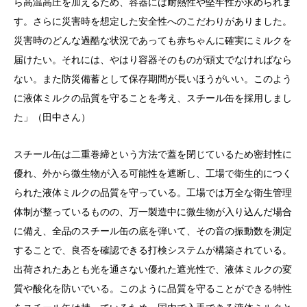
ら高温高圧を加えるため、容器には耐熱性や堅牢性が求められま
す。さらに災害時を想定した安全性へのこだわりがありました。
災害時のどんな過酷な状況であっても赤ちゃんに確実にミルクを
届けたい。それには、やはり容器そのものが頑丈でなければなら
ない。また防災備蓄として保存期間が長いほうがいい。このよう
に液体ミルクの品質を守ることを考え、スチール缶を採用しまし
た」（田中さん）
スチール缶は二重巻締という方法で蓋を閉じているため密封性に
優れ、外から微生物が入る可能性を遮断し、工場で衛生的につく
られた液体ミルクの品質を守っている。工場では万全な衛生管理
体制が整っているものの、万一製造中に微生物が入り込んだ場合
に備え、全品のスチール缶の底を弾いて、その音の振動数を測定
することで、良否を確認できる打検システムが構築されている。
出荷されたあとも光を通さない優れた遮光性で、液体ミルクの変
質や酸化を防いでいる。このように品質を守ることができる特性