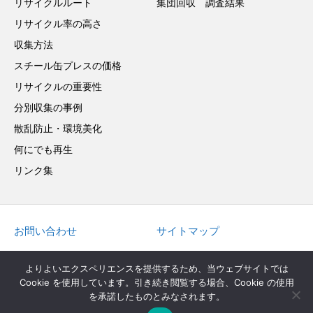
リサイクルルート
集団回収 調査結果
リサイクル率の高さ
収集方法
スチール缶プレスの価格
リサイクルの重要性
分別収集の事例
散乱防止・環境美化
何にでも再生
リンク集
お問い合わせ
サイトマップ
in English
よりよいエクスペリエンスを提供するため、当ウェブサイトでは
Cookie を使用しています。引き続き閲覧する場合、Cookie の使用
を承諾したものとみなされます。
Copyright © 2022 JAPAN STEEL CAN RECYCLING ASSOCIATION. All Rights