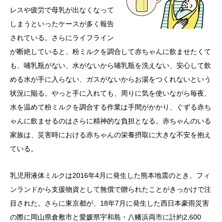
レスや疲労で母乳が出なくなって
しまうといったケースが多く報告
されている。さらにライフライン
が断絶していると、粉ミルクを調合して赤ちゃんに飲ませたくて
も、哺乳瓶がない、水がないから哺乳瓶を洗えない、安心して飲
める水が手に入らない、ガスがないからお湯をつくれないという
状況に陥る。やっと手に入れても、周りに気を使いながら毎夜、
水を温めて粉ミルクを調合する作業は手間がかかり、ぐずる赤ち
ゃんに飲ませるのはさらに精神的な負担となる。赤ちゃんのいる
家族は、災害時における赤ちゃんの栄養摂取に大きな不安を抱え
ている。
乳児用液体ミルクは2016年4月に発生した熊本地震のとき、フィ
ンランドから支援物資として無償で贈られたことがきっかけで注
目された。さらに東京都が、18年7月に発生した西日本豪雨災害
の際に岡山県倉敷市と愛媛県宇和島・八幡浜両市に計約2,600