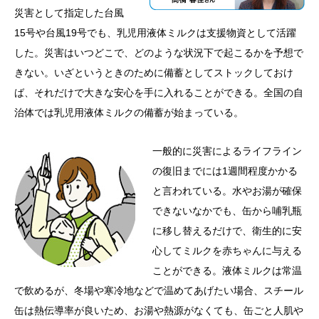
災害として指定した台風
15号や台風19号でも、乳児用液体ミルクは支援物資として活躍
した。災害はいつどこで、どのような状況下で起こるかを予想で
きない。いざというときのために備蓄としてストックしておけ
ば、それだけで大きな安心を手に入れることができる。全国の自
治体では乳児用液体ミルクの備蓄が始まっている。
一般的に災害によるライフライン
の復旧までには1週間程度かかる
と言われている。水やお湯が確保
できないなかでも、缶から哺乳瓶
に移し替えるだけで、衛生的に安
心してミルクを赤ちゃんに与える
ことができる。液体ミルクは常温
で飲めるが、冬場や寒冷地などで温めてあげたい場合、スチール
缶は熱伝導率が良いため、お湯や熱源がなくても、缶ごと人肌や