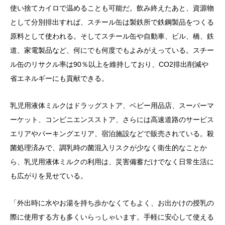
使い捨てカイロで温めることも可能だ。飲み終えたあと、資源物
として分別排出すれば、スチール缶は製鉄所で鉄鋼製品をつくる
原料として使われる。そしてスチール缶や自動車、ビル、橋、鉄
道、家電製品など、何にでも何度でもよみがえっている。スチー
ル缶のリサクル率は90％以上を維持しており、CO2排出削減や
省エネルギーにも貢献できる。
乳児用液体ミルクはドラッグストア、ベビー用品店、スーパーマ
ーケット、コンビニエンスストア、さらには高速道路のサービス
エリアやパーキングエリア、宿泊施設などで販売されている。殺
菌処理済みで、調乳時の菌混入リスクが少なく衛生的なことか
ら、乳児用液体ミルクの利用は、災害備蓄だけでなく日常生活に
も広がりを見せている。
「外出時に水やお湯を持ち歩かなくてもよく、お出かけの授乳の
際に使用する方も多くいらっしゃいます。手軽に安心して使える