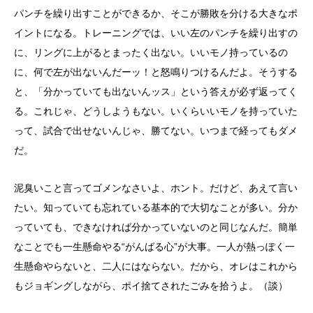
パンチを繰り出すことができるか、そこが勝敗を分ける大きなポ
イントになる。トレーニングでは、いい左のパンチを繰り出すの
に、リングに上がるとまったく出ない。いいモノ持っているの
に、何で左が出ないんだーッ！と怒鳴りつけるんだよ。そうする
と、「分かっていても出ないんッス」という答えが必ず返ってく
る。これじゃ、どうしようもない。いくらいいモノを持っていた
って、試合で出せないんじゃ、勝てない。いつまで経ってもダメ
だ。
泥臭いこと言ってゴメンなさいよ、ホント。だけど、あえて言い
たい。知っていても忘れている基本的で大切なことが多い。分か
っていても、できなければ分かっていないのと同じなんだ。簡単
なことでも一生懸命やる“がんばる心”が大事。一人が熱っぽく一
生懸命やらないと、二人にはならない。だから、オレはこれから
もジョギングしながら、ポイ捨てされたごみを拾うよ。（談）