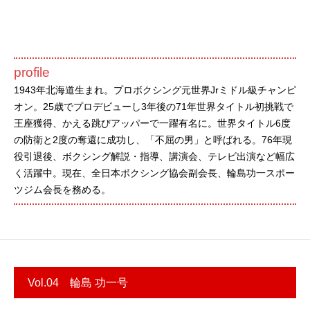
profile
1943年北海道生まれ。プロボクシング元世界Jrミドル級チャンピ
オン。25歳でプロデビューし3年後の71年世界タイトル初挑戦で
王座獲得、かえる跳びアッパーで一躍有名に。世界タイトル6度
の防衛と2度の奪還に成功し、「不屈の男」と呼ばれる。76年現
役引退後、ボクシング解説・指導、講演会、テレビ出演など幅広
く活躍中。現在、全日本ボクシング協会副会長、輪島功一スポー
ツジム会長を務める。
Vol.04 輪島 功一号