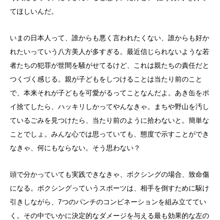
てほしいんだ。
いまの日本人って、誰からも悪く言われたくない、誰からも好か
れたいっていう八方美人が多すぎる。最近信じられないような若
者たちの犯罪が世間を騒がせてるけど、これは親たちの責任だと
つくづく感じる。親が子どもをしつけることは当たり前のこと
で、本来それが子どもを可愛がるってことなんだよ。あき缶をポ
イ捨てしたら、ハッキリしかってやんなきゃ。まちや野山を汚し
ているごみを見つけたら、当たり前のように拾わないと。簡単な
ことでしょ。みんな心では思っていても、態度で示すことができ
なきゃ、何にもならない。そう思わない？
頭で分かっていても実践できなきゃ、ボクシングの場合、致命傷
になる。ボクシングっていうスポーツは、相手を倒すために駆け
引きしながら、7つのパンチのコンビネーションを組み立ててい
く。その中でいかに決定的なダメージを与える最も効果的な左の