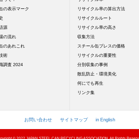
缶の表示マーク
リサイクル率の算出方法
史
リサイクルルート
語源
リサイクル率の高さ
場の流れ
収集方法
缶のあれこれ
スチール缶プレスの価格
技術
リサイクルの重要性
調査 2024
分別収集の事例
散乱防止・環境美化
何にでも再生
リンク集
お問い合わせ
サイトマップ
in English
pyright © 2022 JAPAN STEEL CAN RECYCLING ASSOCIATION. All Rights Reserv