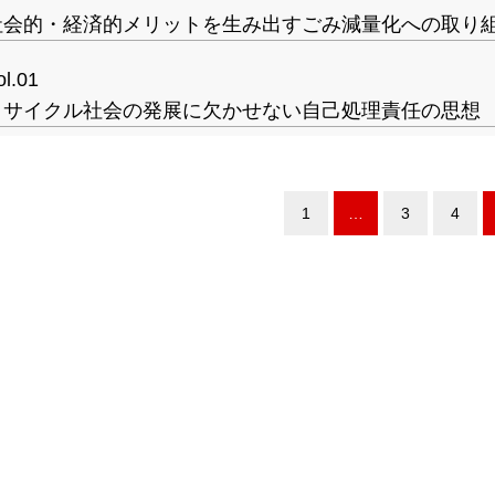
社会的・経済的メリットを生み出すごみ減量化への取り
ol.01
リサイクル社会の発展に欠かせない自己処理責任の思想
1
…
3
4