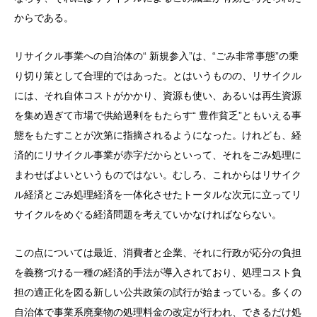
からである。
リサイクル事業への自治体の“ 新規参入”は、“ごみ非常事態”の乗
り切り策として合理的ではあった。とはいうものの、リサイクル
には、それ自体コストがかかり、資源も使い、あるいは再生資源
を集め過ぎて市場で供給過剰をもたらす“ 豊作貧乏”ともいえる事
態をもたすことが次第に指摘されるようになった。けれども、経
済的にリサイクル事業が赤字だからといって、それをごみ処理に
まわせばよいというものではない。むしろ、これからはリサイク
ル経済とごみ処理経済を一体化させたトータルな次元に立ってリ
サイクルをめぐる経済問題を考えていかなければならない。
この点については最近、消費者と企業、それに行政が応分の負担
を義務づける一種の経済的手法が導入されており、処理コスト負
担の適正化を図る新しい公共政策の試行が始まっている。多くの
自治体で事業系廃棄物の処理料金の改定が行われ、できるだけ処