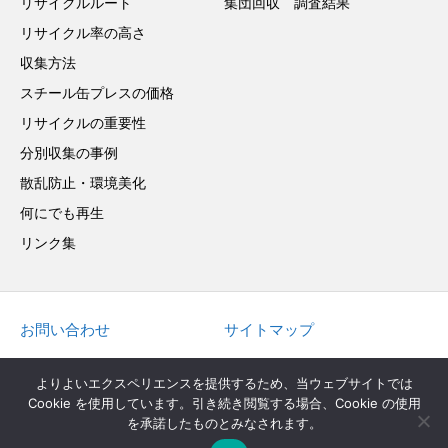
リサイクルルート
集団回収 調査結果
リサイクル率の高さ
収集方法
スチール缶プレスの価格
リサイクルの重要性
分別収集の事例
散乱防止・環境美化
何にでも再生
リンク集
お問い合わせ
サイトマップ
in English
よりよいエクスペリエンスを提供するため、当ウェブサイトでは
Cookie を使用しています。引き続き閲覧する場合、Cookie の使用
を承諾したものとみなされます。
Copyright © 2022 JAPAN STEEL CAN RECYCLING ASSOCIATION. All Rights