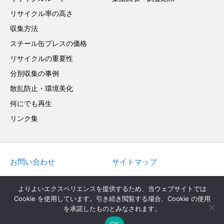
リサイクル率の高さ
収集方法
スチール缶プレスの価格
リサイクルの重要性
分別収集の事例
散乱防止・環境美化
何にでも再生
リンク集
お問い合わせ
サイトマップ
in English
よりよいエクスペリエンスを提供するため、当ウェブサイトでは
Cookie を使用しています。引き続き閲覧する場合、Cookie の使用
を承諾したものとみなされます。
Copyright © 2022 JAPAN STEEL CAN RECYCLING ASSOCIATION. All Rights
OK