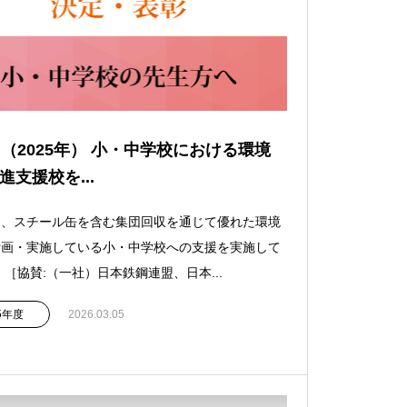
回（2025年） 小・中学校における環境
進支援校を...
は、スチール缶を含む集団回収を通じて優れた環境
計画・実施している小・中学校への支援を実施して
 ［協賛:（一社）日本鉄鋼連盟、日本...
25年度
2026.03.05