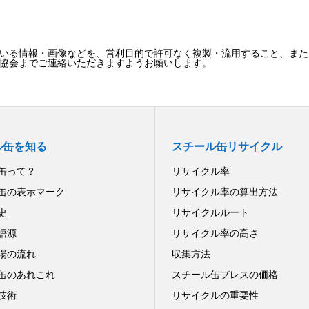
いる情報・画像などを、営利目的で許可なく複製・流用すること、また
協会までご連絡いただきますようお願いします。
ル缶を知る
スチール缶リサイクル
缶って？
リサイクル率
缶の表示マーク
リサイクル率の算出方法
史
リサイクルルート
語源
リサイクル率の高さ
場の流れ
収集方法
缶のあれこれ
スチール缶プレスの価格
技術
リサイクルの重要性