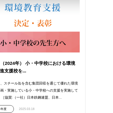
回（2024年） 小・中学校における環境
進支援校を...
は、スチール缶を含む集団回収を通じて優れた環境
計画・実施している小・中学校への支援を実施して
 ［協賛:（一社）日本鉄鋼連盟、日本...
24年度
2025.03.18