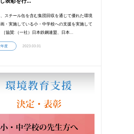
し表彰を行...
は、スチール缶を含む集団回収を通じて優れた環境
計画・実施している小・中学校への支援を実施して
 ［協賛:（一社）日本鉄鋼連盟、日本...
22年度
2023.03.01