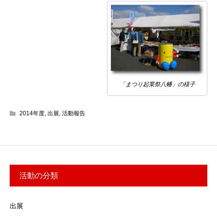
「まつり起業祭八幡」の様子
2014年度
,
出展
,
活動報告
活動の分類
出展