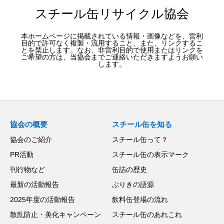
スチール缶リサイクル協会
本ホームページに掲載されている情報・画像などを、営利
目的で許可なく複製・流用すること、また、リンクするこ
とを禁止します。なお、非営利目的で使用またはリンクを
ご希望の方は、当協会までご連絡いただきますようお願い
します。
協会の概要
スチール缶を知る
協会のご紹介
スチール缶って？
PR活動
スチール缶の表示マーク
刊行物など
缶詰の歴史
最新の活動報告
ぶりきの語源
2025年度の活動報告
飲料缶登場の流れ
散乱防止・美化キャンペーン
スチール缶のあれこれ