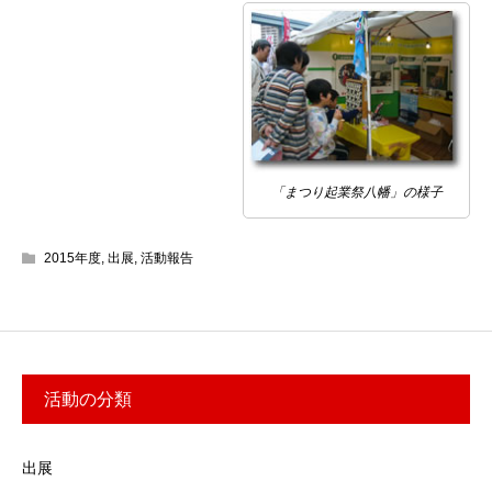
「まつり起業祭八幡」の様子
2015年度
,
出展
,
活動報告
活動の分類
出展