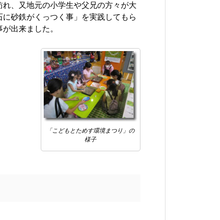
訪れ、又地元の小学生や父兄の方々が大
石に砂鉄がくっつく事」を実践してもら
事が出来ました。
「こどもとためす環境まつり」の
様子