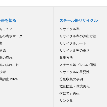
ル缶を知る
スチール缶リサイクル
缶って？
リサイクル率
缶の表示マーク
リサイクル率の算出方法
史
リサイクルルート
語源
リサイクル率の高さ
場の流れ
収集方法
缶のあれこれ
スチール缶プレスの価格
技術
リサイクルの重要性
調査 2024
分別収集の事例
散乱防止・環境美化
何にでも再生
リンク集