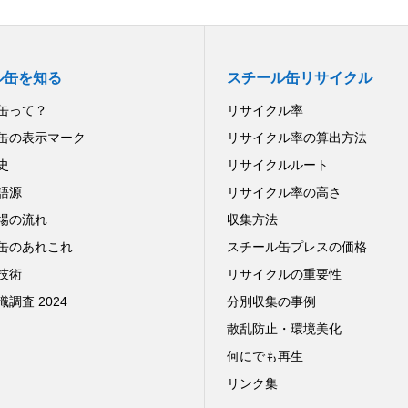
ル缶を知る
スチール缶リサイクル
缶って？
リサイクル率
缶の表示マーク
リサイクル率の算出方法
史
リサイクルルート
語源
リサイクル率の高さ
場の流れ
収集方法
缶のあれこれ
スチール缶プレスの価格
技術
リサイクルの重要性
調査 2024
分別収集の事例
散乱防止・環境美化
何にでも再生
リンク集