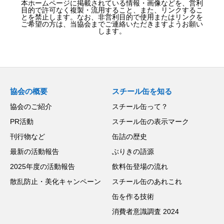
本ホームページに掲載されている情報・画像などを、営利
目的で許可なく複製・流用すること、また、リンクするこ
とを禁止します。なお、非営利目的で使用またはリンクを
ご希望の方は、当協会までご連絡いただきますようお願い
します。
協会の概要
スチール缶を知る
協会のご紹介
スチール缶って？
PR活動
スチール缶の表示マーク
刊行物など
缶詰の歴史
最新の活動報告
ぶりきの語源
2025年度の活動報告
飲料缶登場の流れ
散乱防止・美化キャンペーン
スチール缶のあれこれ
缶を作る技術
消費者意識調査 2024