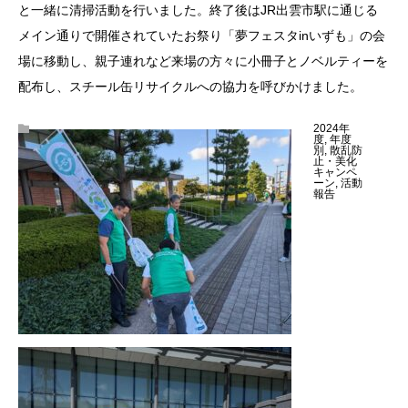
と一緒に清掃活動を行いました。終了後はJR出雲市駅に通じる
メイン通りで開催されていたお祭り「夢フェスタinいずも」の会
場に移動し、親子連れなど来場の方々に小冊子とノベルティーを
配布し、スチール缶リサイクルへの協力を呼びかけました。
2024年
度
,
年度
別
,
散乱防
止・美化
キャンペ
ーン
,
活動
報告