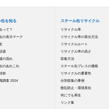
ル缶を知る
スチール缶リサイクル
缶って？
リサイクル率
缶の表示マーク
リサイクル率の算出方法
史
リサイクルルート
語源
リサイクル率の高さ
場の流れ
収集方法
缶のあれこれ
スチール缶プレスの価格
技術
リサイクルの重要性
調査 2024
分別収集の事例
散乱防止・環境美化
何にでも再生
リンク集