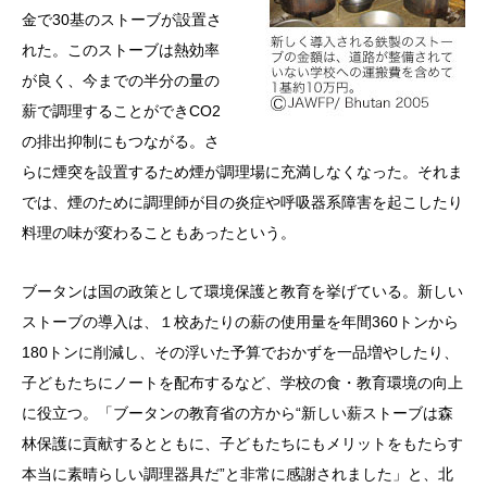
金で30基のストーブが設置さ
れた。このストーブは熱効率
が良く、今までの半分の量の
薪で調理することができCO2
の排出抑制にもつながる。さ
らに煙突を設置するため煙が調理場に充満しなくなった。それま
では、煙のために調理師が目の炎症や呼吸器系障害を起こしたり
料理の味が変わることもあったという。
ブータンは国の政策として環境保護と教育を挙げている。新しい
ストーブの導入は、１校あたりの薪の使用量を年間360トンから
180トンに削減し、その浮いた予算でおかずを一品増やしたり、
子どもたちにノートを配布するなど、学校の食・教育環境の向上
に役立つ。「ブータンの教育省の方から“新しい薪ストーブは森
林保護に貢献するとともに、子どもたちにもメリットをもたらす
本当に素晴らしい調理器具だ”と非常に感謝されました」と、北