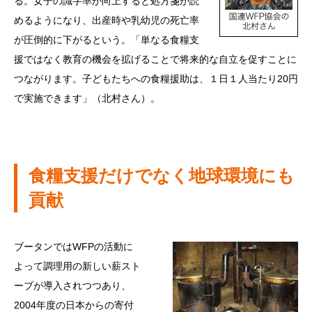
る。女子の識字率が向上すると処方箋が読
めるようになり、出産時や乳幼児の死亡率
が圧倒的に下がるという。「単なる食糧支
援ではなく教育の機会を拡げることで将来的な自立を促すことに
つながります。子どもたちへの食糧援助は、１日１人当たり20円
で実施できます」（北村さん）。
食糧支援だけでなく地球環境にも
貢献
ブータンではWFPの活動に
よって調理用の新しい薪スト
ーブが導入されつつあり、
2004年度の日本からの寄付