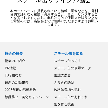
スチール缶リサイクル協会
本ホームページに掲載されている情報・画像などを、営利
目的で許可なく複製・流用すること、また、リンクするこ
とを禁止します。なお、非営利目的で使用またはリンクを
ご希望の方は、当協会までご連絡いただきますようお願い
します。
協会の概要
スチール缶を知る
協会のご紹介
スチール缶って？
PR活動
スチール缶の表示マーク
刊行物など
缶詰の歴史
最新の活動報告
ぶりきの語源
2025年度の活動報告
飲料缶登場の流れ
散乱防止・美化キャンペーン
スチール缶のあれこれ
缶を作る技術