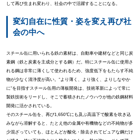
して再び生まれ変わり、社会の中で活躍することになる。
変幻自在に性質・姿を変え再び社
会の中へ
スチール缶に用いられる鉄の素材は、自動車や建材などと同じ炭
素鋼（鉄と炭素を主成分とする鋼）だ。特にスチール缶に使用さ
れる鋼は非常に薄くして使われるため、強度低下をもたらす不純
物が少なく清浄度が高い。“より薄く、より強く、よりしなやか
に”を目指すスチール缶用の薄板開発は、技術革新によって常に
製鉄技術をリードし、そこで蓄積されたノウハウが他の鉄鋼材料
開発に活かされている。
そのスチール缶を、再び1,650℃にも及ぶ高温下で酸素を吹き込
みながら溶解すると、たとえ他の金属や有機物などの不純物が多
少混ざっていても、ほとんどが酸化・除去されてピュアな鋼だけ