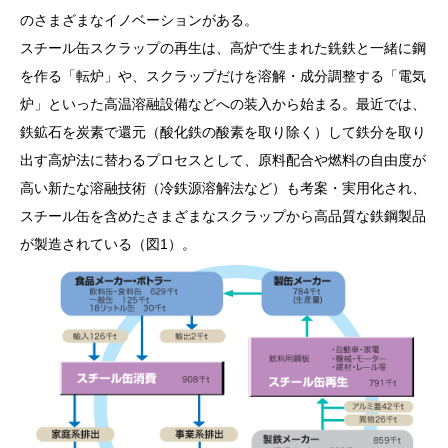
のさまざまなイノベーションがある。
スチール缶スクラップの再生は、高炉で生まれた銑鉄と一緒に鋼
を作る「転炉」や、スクラップだけを溶解・成分調整する「電気
炉」といった高温溶融設備などへの装入から始まる。最近では、
鉄鉱石を炭素で還元（酸化鉄の酸素を取り除く）して鉄分を取り
出す高炉法に替わるプロセスとして、原料配合や燃料の自由度が
高い新たな溶融技術（冷鉄源溶解法など）も考案・実用化され、
スチール缶を含めたさまざまなスクラップから高品質な鉄鋼製品
が製造されている（図1）。