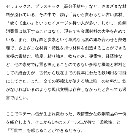
セラミックス、プラスチック（高分子材料）など、さまざまな材
料が溢れている。その中で、鉄は「昔から変わらない古い素材」
「硬くて重い」といったイメージを持つ人が多い。しかし、鉄鋼
消費量は低下することはなく、現在でも金属材料の大半を占めて
いる。また、鉄は鉄と炭素という単純な元素の組み合わせと熱処
理で、さまざまな材質・特性を持つ材料を創造することができる
究極の素材だ。強度、粘り強さ、軟らかさ、導電性、経済性な
ど、他の素材では置き換えることのできない多様な機能と材料と
しての総合力が、古代から現在までの長年にわたる鉄利用を可能
にしてきた。また、全ての溶接法が使える地上唯一の材料だ。鉄
がなければいまのような現代文明は存在しなかったと言っても過
言ではない。
ここでスチール缶が生まれ変わった、表情豊かな鉄鋼製品の一例
を紹介しよう。そこから1本のスチール缶が持つ「柔軟性」と
「可能性」を感じることができるだろう。