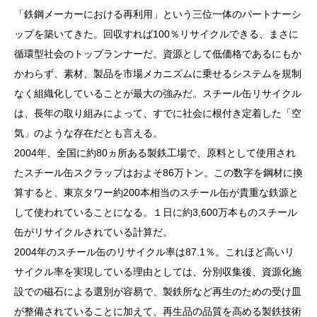
「鉄鋼メーカーにおける再利用」という三位一体のパートナーシ
ップを築いてきた。回収すれば100％リサイクルできる、まさに
循環型社会のトップランナーだ。資源として低価格であるにもか
かわらず、素材、製品を市場メカニズムに乗せるシステムを規制
なく組織化していることが最大の強みだ。スチール缶リサイクル
は、長年の取り組みによって、すでに社会に根付き定着した「空
気」のような存在だとも言える。
2004年、全国に約80ヵ所ある製鉄工場で、原料として使用され
たスチール缶スクラップはおよそ86万トン。この数字を鋼材に換
算すると、東京タワー約200本相当のスチール缶が貴重な鉄源と
して使われていることになる。１日に約3,600万本ものスチール
缶がリサイクルされている計算だ。
2004年のスチール缶のリサイクル率は87.1％。これほど高いリ
サイクル率を実現している理由としては、分別収集後、資源化施
設での磁石による選別が容易で、製鉄所など再生のための受け皿
が整備されていることに加えて、再生品の品質を高める製鉄技術