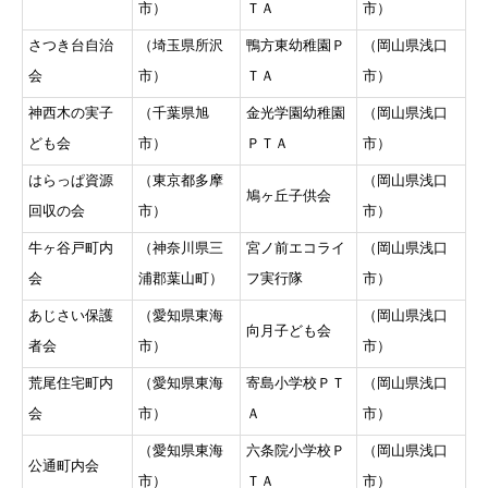
市）
ＴＡ
市）
さつき台自治
（埼玉県所沢
鴨方東幼稚園Ｐ
（岡山県浅口
会
市）
ＴＡ
市）
神西木の実子
（千葉県旭
金光学園幼稚園
（岡山県浅口
ども会
市）
ＰＴＡ
市）
はらっぱ資源
（東京都多摩
（岡山県浅口
鳩ヶ丘子供会
回収の会
市）
市）
牛ヶ谷戸町内
（神奈川県三
宮ノ前エコライ
（岡山県浅口
会
浦郡葉山町）
フ実行隊
市）
あじさい保護
（愛知県東海
（岡山県浅口
向月子ども会
者会
市）
市）
荒尾住宅町内
（愛知県東海
寄島小学校ＰＴ
（岡山県浅口
会
市）
Ａ
市）
（愛知県東海
六条院小学校Ｐ
（岡山県浅口
公通町内会
市）
ＴＡ
市）