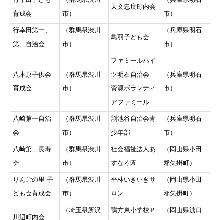
天文忠度町内会
育成会
市）
市）
行幸田第一、
（群馬県渋川
（兵庫県明石
鳥羽子ども会
第二自治会
市）
市）
ファミールハイ
八木原子供会
（群馬県渋川
ツ明石自治会
（兵庫県明石
育成会
市）
資源ボランティ
市）
アファミール
八崎第一自治
（群馬県渋川
割池谷自治会青
（兵庫県明石
会
市）
少年部
市）
八崎第二長寿
（群馬県渋川
社会福祉法人あ
（岡山県小田
会
市）
すなろ園
郡矢掛町）
りんごの里 子
（群馬県渋川
平林いきいきサ
（岡山県小田
ども会育成会
市）
ロン
郡矢掛町）
（埼玉県所沢
鴨方東小学校Ｐ
（岡山県浅口
川辺町内会