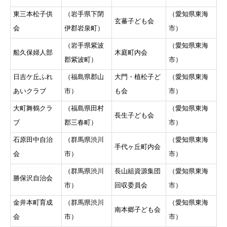
東三本松子供
（岩手県下閉
（愛知県東海
玄蕃子ども会
会
伊郡岩泉町）
市）
（岩手県紫波
（愛知県東海
船久保婦人部
木庭町内会
郡紫波町）
市）
日吉ケ丘ふれ
（福島県郡山
大門・植松子ど
（愛知県東海
あいクラブ
市）
も会
市）
大町舞鶴クラ
（福島県田村
（愛知県東海
長生子ども会
ブ
郡三春町）
市）
石原田中自治
（群馬県渋川
（愛知県東海
手代ヶ丘町内会
会
市）
市）
（群馬県渋川
長山組資源集団
（愛知県東海
勝保沢自治会
市）
回収委員会
市）
金井本町育成
（群馬県渋川
（愛知県東海
南本郷子ども会
会
市）
市）