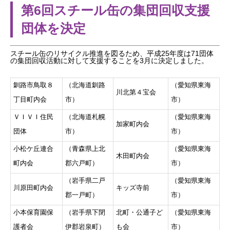
第6回スチール缶の集団回収支援
団体を決定
スチール缶のリサイクル推進を図るため、平成25年度は71団体
の集団回収活動に対して支援することを3月に決定しました。
釧路市鳥取８
（北海道釧路
（愛知県東海
川北第４宝会
丁目町内会
市）
市）
ＶＩＶＩ住民
（北海道札幌
（愛知県東海
加家町内会
団体
市）
市）
小松ケ丘連合
（青森県上北
（愛知県東海
木田町内会
町内会
郡六戸町）
市）
（岩手県二戸
（愛知県東海
川原田町内会
キッズ寺前
郡一戸町）
市）
小本保育園保
（岩手県下閉
北町・公通子ど
（愛知県東海
護者会
伊郡岩泉町）
も会
市）