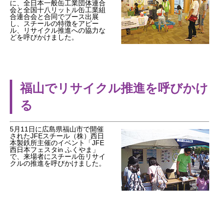
に、全日本一般缶工業団体連合
会と全国十八リットル缶工業組
合連合会と合同でブース出展
し、スチールの特徴をアピー
ル、リサイクル推進への協力な
どを呼びかけました。
福山でリサイクル推進を呼びかけ
る
5月11日に広島県福山市で開催
されたJFEスチール（株）西日
本製鉄所主催のイベント「JFE
西日本フェスタin ふくやま」
で、来場者にスチール缶リサイ
クルの推進を呼びかけました。