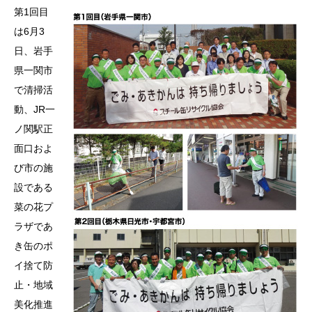
第1回目
は6月3
日、岩手
県一関市
で清掃活
動、JR一
ノ関駅正
面口およ
び市の施
設である
菜の花プ
ラザであ
き缶のポ
イ捨て防
止・地域
美化推進