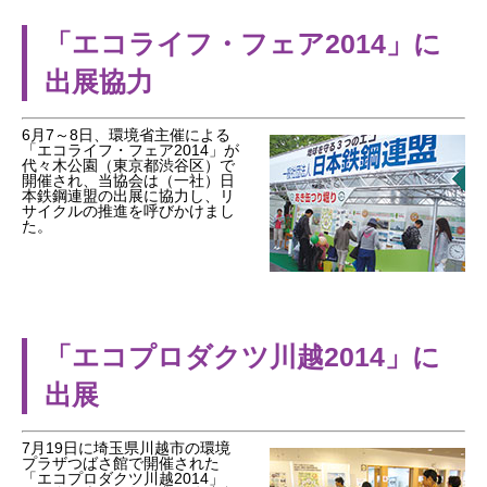
「エコライフ・フェア2014」に
出展協力
6月7～8日、環境省主催による
「エコライフ・フェア2014」が
代々木公園（東京都渋谷区）で
開催され、当協会は（一社）日
本鉄鋼連盟の出展に協力し、リ
サイクルの推進を呼びかけまし
た。
「エコプロダクツ川越2014」に
出展
7月19日に埼玉県川越市の環境
プラザつばさ館で開催された
「エコプロダクツ川越2014」