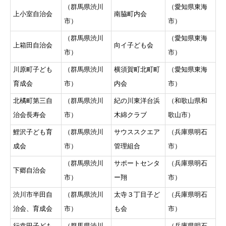
（群馬県渋川
（愛知県東海
上小室自治会
南脇町内会
市）
市）
（群馬県渋川
（愛知県東海
上箱田自治会
向イ子ども会
市）
市）
川原町子ども
（群馬県渋川
横須賀町北町町
（愛知県東海
育成会
市）
内会
市）
北橘町第三自
（群馬県渋川
紀の川東洋台浜
（和歌山県和
治会長寿会
市）
木綿クラブ
歌山市）
鯉沢子ども育
（群馬県渋川
サウススクエア
（兵庫県明石
成会
市）
管理組合
市）
（群馬県渋川
サポートセンタ
（兵庫県明石
下郷自治会
市）
ー翔
市）
渋川市半田自
（群馬県渋川
太寺３丁目子ど
（兵庫県明石
治会、育成会
市）
も会
市）
行幸田子ども
（群馬県渋川
（兵庫県明石