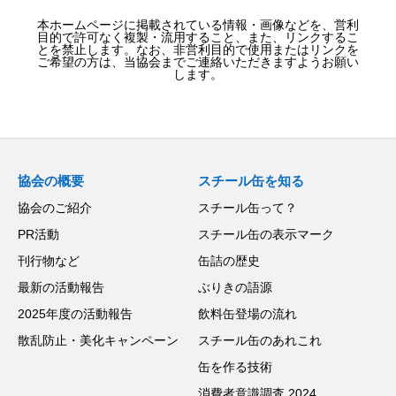
本ホームページに掲載されている情報・画像などを、営利
目的で許可なく複製・流用すること、また、リンクするこ
とを禁止します。なお、非営利目的で使用またはリンクを
ご希望の方は、当協会までご連絡いただきますようお願い
します。
協会の概要
スチール缶を知る
協会のご紹介
スチール缶って？
PR活動
スチール缶の表示マーク
刊行物など
缶詰の歴史
最新の活動報告
ぶりきの語源
2025年度の活動報告
飲料缶登場の流れ
散乱防止・美化キャンペーン
スチール缶のあれこれ
缶を作る技術
消費者意識調査 2024