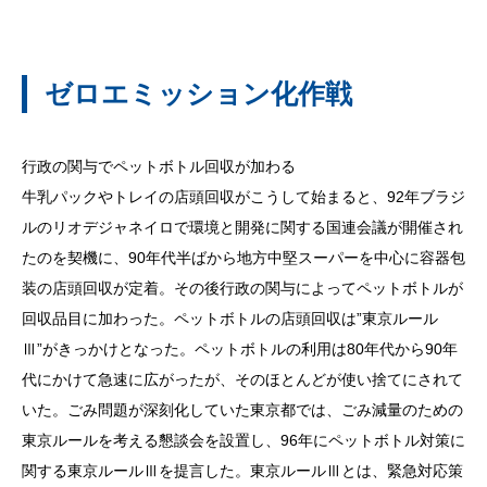
ゼロエミッション化作戦
行政の関与でペットボトル回収が加わる
牛乳パックやトレイの店頭回収がこうして始まると、92年ブラジ
ルのリオデジャネイロで環境と開発に関する国連会議が開催され
たのを契機に、90年代半ばから地方中堅スーパーを中心に容器包
装の店頭回収が定着。その後行政の関与によってペットボトルが
回収品目に加わった。ペットボトルの店頭回収は”東京ルール
Ⅲ”がきっかけとなった。ペットボトルの利用は80年代から90年
代にかけて急速に広がったが、そのほとんどが使い捨てにされて
いた。ごみ問題が深刻化していた東京都では、ごみ減量のための
東京ルールを考える懇談会を設置し、96年にペットボトル対策に
関する東京ルールⅢを提言した。東京ルールⅢとは、緊急対応策