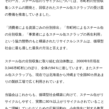
その一方、スチール缶のリサイクルについては、市町村の分別収
集システムの開発と、回収されたスチール缶スクラップの受け皿
の整備を推進していきました。
「消費者による資源ごみの分別排出」「市町村によるスチール缶
の分別収集」「事業者によるスチール缶スクラップの再生利用」
という協力態勢のもと構築されたリサイクルシステムは、循環型
社会に最も適した最良の方法と言えます。
スチール缶の分別収集に取り組む自治体数は、2000年9月現在
3,046市町村にのぼり、全体の94％に達しています。またスチー
ル缶スクラップも、現在では北海道から沖縄まで全国80カ所あま
りの製鉄工場で広く利用されています。
当協会はこれからも、循環型社会構築に向けて、スチール缶がリ
サイクルしやすく、実際に80％以上がリサイクルされていること
をご理解していただくための広報活動や、小中学生に対する教育