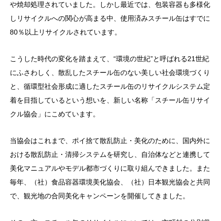
や焼却処理されていました。しかし最近では、包装容器も多様化
しリサイクルへの関心が高まる中、使用済みスチール缶はすでに
80％以上リサイクルされています。
こうした時代の変化を踏まえて、“環境の世紀”と呼ばれる21世紀
にふさわしく、散乱したスチール缶のない美しい社会環境づくり
と、循環型社会形成に適したスチール缶のリサイクルシステム定
着を目指しているという想いを、新しい名称「スチール缶リサイ
クル協会」にこめています。
当協会はこれまで、ポイ捨て散乱防止・美化のために、国内外に
おける散乱防止・清掃システムを研究し、自治体などと連携して
美化マニュアルやモデル都市づくりに取り組んできました。また
毎年、（社）食品容器環境美化協会、（社）日本観光協会と共同
で、観光地の合同美化キャンペーンを開催してきました。