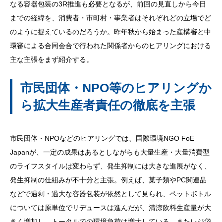
なる容器包装の3R推進も必要となるが、前回の見直しから今日
までの経緯を、消費者・市町村・事業者はそれぞれどの立場でど
のように捉えているのだろうか。昨年秋から始まった産構審と中
環審による合同会合で行われた関係者からのヒアリングにおける
主な主張をまず紹介する。
市民団体・NPO等のヒアリングか
ら拡大生産者責任の徹底を主張
市民団体・NPOなどのヒアリングでは、国際環境NGO FoE
Japanが、一定の成果はあるとしながらも大量生産・大量消費型
のライフスタイルは変わらず、発生抑制には大きな進展がなく、
発生抑制の仕組みが不十分と主張。例えば、菓子類やPC関連品
などで過剰・過大な容器包装が依然として見られ、ペットボトル
については原単位でリデュースは進んだが、清涼飲料生産量が大
きく増加し、トータルでの環境負荷は増大している。またレジ袋