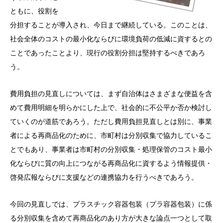
ともに、役割を
分担することが導入され、今日まで継続している。このことは、
社会全体のコストの最小化ならびに環境負荷の低減に資するとの
ことであったことより、現行の役割分担は堅持するべきであろ
う。
費用負担の見直しについては、まず自治体はさまざまな便益を含
めて費用明細を明らかにした上で、社会的に不公平か否か検討し
ていくのが道筋であろう。ただし費用負担見直しとは別に、事業
者による再商品化のために、市町村は分別収集で協力しているこ
とでもあり、事業者は市町村の分別収集・処理保管のコスト最小
化ならびに質の向上につながる再商品化に資するよう情報提供・
啓発広報ならびに支援などの連携協力を行うべきであろう。
今回の見直しでは、プラスチック容器包装（プラ容器包装）に係
る分別収集を含めて再商品化のあり方が大きな論点一つとして取