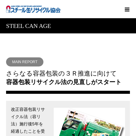
STEEL CAN AGE
MAIN REPORT
さらなる容器包装の３Ｒ推進に向けて
容器包装リサイクル法の見直しがスタート
改正容器包装リサ
イクル法（容リ
法）施行後5年を
経過したことを受