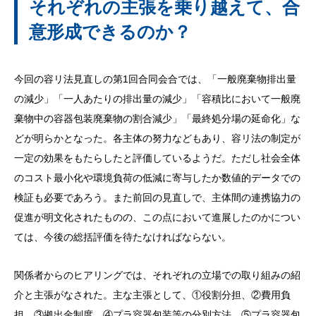
それぞれの主張を乗り越えて、合
意形成できるのか？
今回の容リ法見直しの第1回合同会合では、「一般廃棄物排出量
の減少」「一人あたりの排出量の減少」「容積比において一般廃
棄物中の容器包装廃棄物の割合減少」「最終処分場の延命化」な
どが明らかとなった。各主体の努力などもあり、容リ法の制定が
一定の効果をもたらしたと評価しているようだ。ただし社会全体
のコスト最小化や環境負荷の低減に寄与したか数値的データでの
検証も必要であろう。また前回の見直しで、主体間の連携協力の
促進が明文化されたものの、この点において進展したのかについ
ては、今後の総括評価を待たなければならない。
関係者からのヒアリングでは、それぞれの立場での取り組みの紹
介と主張がなされた。主な主張として、①役割分担、②費用負
担、③拠出金制度、④プラ容器包装等の分別方法、⑤プラ容器包