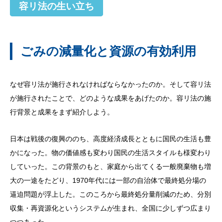
容リ法の生い立ち
ごみの減量化と資源の有効利用
なぜ容リ法が施行されなければならなかったのか。そして容リ法
が施行されたことで、どのような成果をあげたのか。容リ法の施
行背景と成果をまず紹介しよう。
日本は戦後の復興ののち、高度経済成長とともに国民の生活も豊
かになった。物の価値感も変わり国民の生活スタイルも様変わり
していった。この背景のもと、家庭から出てくる一般廃棄物も増
大の一途をたどり、1970年代には一部の自治体で最終処分場の
逼迫問題が浮上した。このころから最終処分量削減のため、分別
収集・再資源化というシステムが生まれ、全国に少しずつ広まり