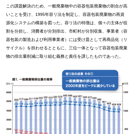
この課題解決のため、一般廃棄物中の容器包装廃棄物の割合が高
いことを受け、1995年容リ法を制定し、容器包装廃棄物の再資
源化システムの構築を図った。容リ法の特徴は、個々の主体が役
割を分担し、消費者が分別排出、市町村が分別収集、事業者（容
器包装の製造および利用事業者）には受け皿として再商品化（リ
サイクル）を担わせるとともに、三位一体となって容器包装廃棄
物の排出量削減に取り組む義務と責任を課したものであった。