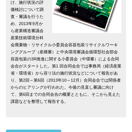
け、施行状況の評
価検討について調
査・審議を行うた
め、2013年9月か
ら産業構造審議会
産業技術環境分科
会廃棄物・リサイクル小委員会容器包装リサイクルワーキ
ンググループ（産構審）と中央環境審議会循環型社会部会
容器包装の3R推進に関する小委員会（中環審）による合同
会合がスタートした。第1 回合同会合では事務局（経済産業
省・環境省）から容リ法の施行状況などについて報告があ
り、第2回～第6回（2013年10～12月）合同会合では関係者
からのヒアリングが行われた。今後の見直し審議に向け
て、第6回までの合同会合の概要とともに、そこから見えた
課題などを整理して報告する。