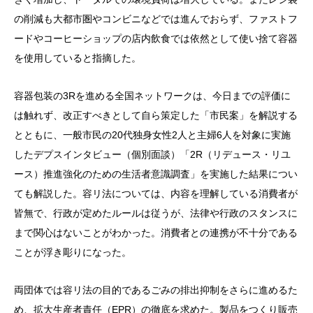
の削減も大都市圏やコンビニなどでは進んでおらず、ファストフ
ードやコーヒーショップの店内飲食では依然として使い捨て容器
を使用していると指摘した。
容器包装の3Rを進める全国ネットワークは、今日までの評価に
は触れず、改正すべきとして自ら策定した「市民案」を解説する
とともに、一般市民の20代独身女性2人と主婦6人を対象に実施
したデプスインタビュー（個別面談）「2R（リデュース・リユ
ース）推進強化のための生活者意識調査」を実施した結果につい
ても解説した。容リ法については、内容を理解している消費者が
皆無で、行政が定めたルールは従うが、法律や行政のスタンスに
まで関心はないことがわかった。消費者との連携が不十分である
ことが浮き彫りになった。
両団体では容リ法の目的であるごみの排出抑制をさらに進めるた
め、拡大生産者責任（EPR）の徹底を求めた。製品をつくり販売