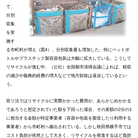
て、
分別
収集
を実
施す
る市町村が増え（図4）、分別収集量も増加した。特にペットボ
トルやプラスチック製容器包装は大幅に拡大している。こうして
リサイクルが進む中、（公社）全国都市清掃会議によれば、税収
の減少や義務的経費の増大などで地方財政は逼迫しているとい
う。
容リ法ではリサイクルに実際かかった費用が、あらかじめかかる
であろうと想定されていた額を下回った場合、その差額の2分の1
に相当する金額が特定事業者（容器や包装を製造したり利用する
事業者）から市町村へ拠出されている。しかし秋田県横手市では
コスト負担が依然として大きく、リサイクルを推進するほど負担