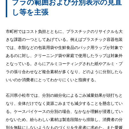
プラの範囲および分別表示の見直
し等を主張
市町村ではコスト負担とともに、プラスチックのリサイクルも大
きな課題の一つとしてあげている。例えばプラスチック容器包装
では、衣類などの包装用袋や生鮮食品のパック用ラップが対象で
あるのに対し、クリーニング袋や家庭で使用したラップは対象外
となっている。さらにアルミコーティングされた紙やアルミ・プ
ラの張り合わせなど複合素材が多くなり、どのように分別したら
いいのか消費者にとってわかりにくいと指摘する。
石川県小松市では、分別の細分化によるごみ減量効果が頭打ちと
なり、全体だけでなく資源ごみまでも減少することを懸念してい
る。ケースバイケースの分別の場合、なかなか理解が浸透してい
かないため、紛らわしい素材は製造段階から排除し、消費者の分
別を無駄にしないようなものづくりを生産者に求めた。また愛媛