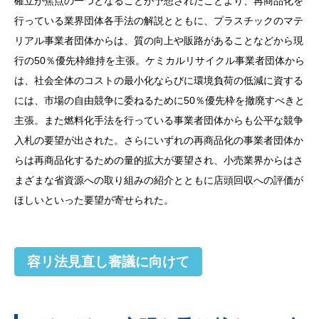
確立が焦点の一つとなることが予想されたことより、再商品化を
行っている業界団体各手法の解説とともに、プラスチックのマテ
リアル事業者団体からは、質の向上や販路があることなどから現
行の50％優先枠維持を主張。ケミカルリサイクル事業者団体から
は、社会全体のコストの最小化ならびに環境負荷の低減に資する
には、市場の自由競争に委ねるために50％優先枠を撤廃すべきと
主張。また燃料化手法を行っている事業者団体からも公平な競争
入札の要望が出された。さらにいずれの再商品化の事業者団体か
らは再商品化するための量的拡大が要望され、小売業界からはさ
まざまな省資源への取り組みの紹介とともに店頭回収への評価が
ほしいといった要望が寄せられた。
容リ法見直し審議に向けて