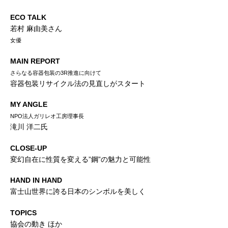
ECO TALK
若村 麻由美さん
女優
MAIN REPORT
さらなる容器包装の3R推進に向けて
容器包装リサイクル法の見直しがスタート
MY ANGLE
NPO法人ガリレオ工房理事長
滝川 洋二氏
CLOSE-UP
変幻自在に性質を変える”鋼”の魅力と可能性
HAND IN HAND
富士山世界に誇る日本のシンボルを美しく
TOPICS
協会の動き ほか