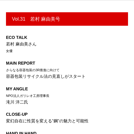
Vol.31 若村 麻由美号
ECO TALK
若村 麻由美さん
女優
MAIN REPORT
さらなる容器包装の3R推進に向けて
容器包装リサイクル法の見直しがスタート
MY ANGLE
NPO法人ガリレオ工房理事長
滝川 洋二氏
CLOSE-UP
変幻自在に性質を変える”鋼”の魅力と可能性
HAND IN HAND