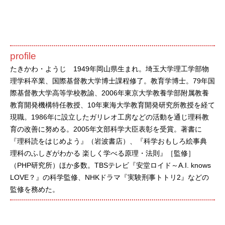
profile
たきかわ・ようじ 1949年岡山県生まれ。埼玉大学理工学部物
理学科卒業、国際基督教大学博士課程修了。教育学博士。79年国
際基督教大学高等学校教諭、2006年東京大学教養学部附属教養
教育開発機構特任教授、10年東海大学教育開発研究所教授を経て
現職。1986年に設立したガリレオ工房などの活動を通じ理科教
育の改善に努める。2005年文部科学大臣表彰を受賞。著書に
『理科読をはじめよう』（岩波書店）、『科学おもしろ絵事典
理科のふしぎがわかる 楽しく学べる原理・法則』［監修］
（PHP研究所）ほか多数。TBSテレビ『安堂ロイド～A.I. knows
LOVE？』の科学監修、NHKドラマ『実験刑事トトリ2』などの
監修を務めた。